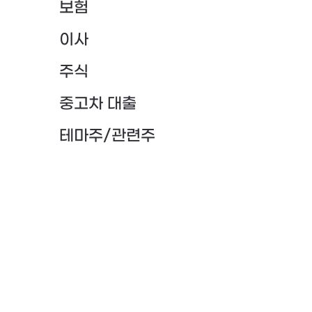
보험
이사
주식
중고차 대출
테마주/관련주