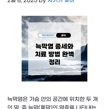
2월 8, 2025
by
시기가 맞아
늑막염은 가슴 안의 공간에 위치한 두 개
의 막, 즉 늑막(흉막)의 염증을 나타내는