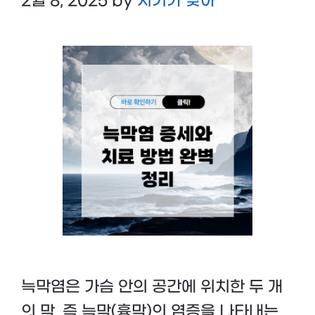
2월 8, 2025
by
시기가 맞아
늑막염은 가슴 안의 공간에 위치한 두 개
의 막, 즉 늑막(흉막)의 염증을 나타내는