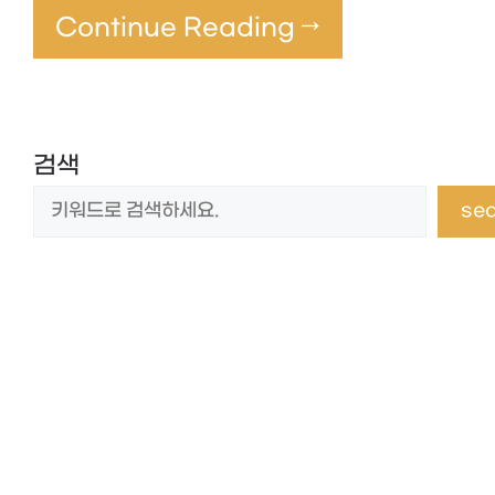
Continue Reading →
검색
se