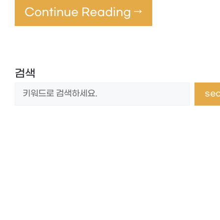
Continue Reading →
검색
se