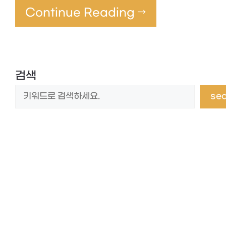
Continue Reading →
검색
se