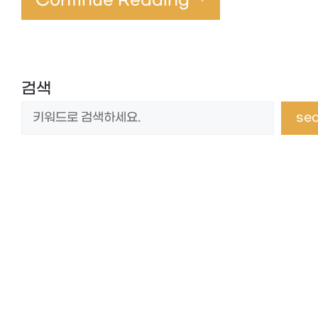
Continue Reading →
검색
se