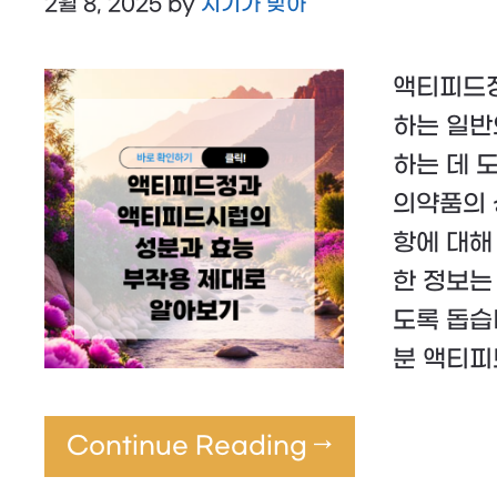
2월 8, 2025
by
시기가 맞아
액티피드정
하는 일반
하는 데 
의약품의 성
항에 대해
한 정보는
도록 돕습
분 액티
Continue Reading →