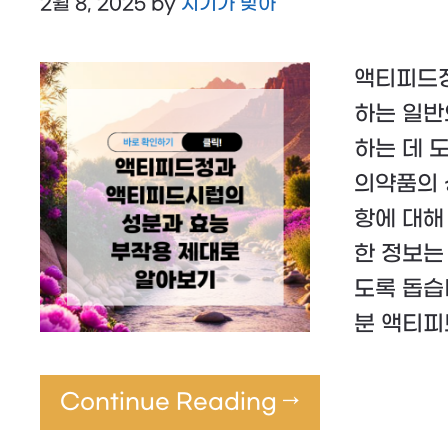
2월 8, 2025
by
시기가 맞아
액티피드정
하는 일반
하는 데 
의약품의 성
항에 대해
한 정보는
도록 돕습
분 액티
Continue Reading →