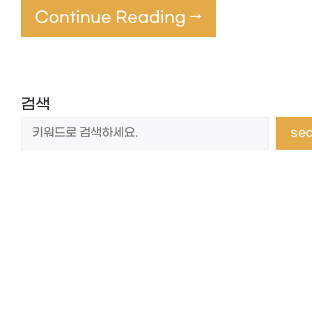
Continue Reading →
검색
se