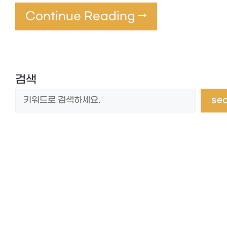
Continue Reading →
검색
se