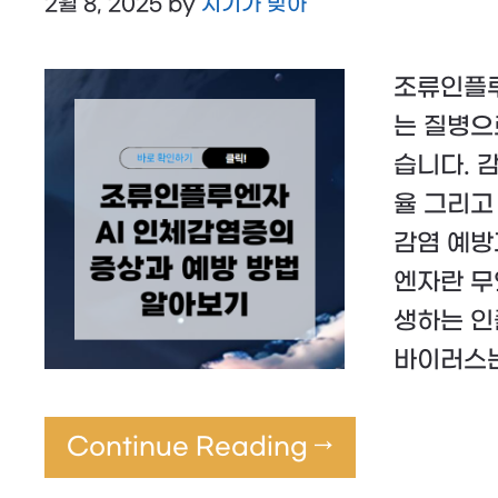
2월 8, 2025
by
시기가 맞아
조류인플루
는 질병으
습니다. 감
율 그리고
감염 예방
엔자란 무
생하는 인
바이러스는
Continue Reading →