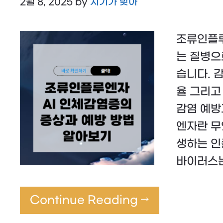
2월 8, 2025
by
시기가 맞아
조류인플루
는 질병으
습니다. 감
율 그리고
감염 예방
엔자란 무
생하는 인
바이러스는
Continue Reading →