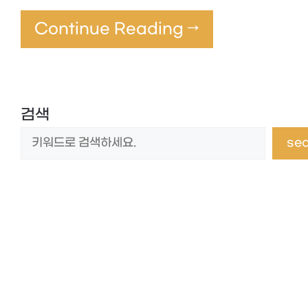
Continue Reading →
검색
se