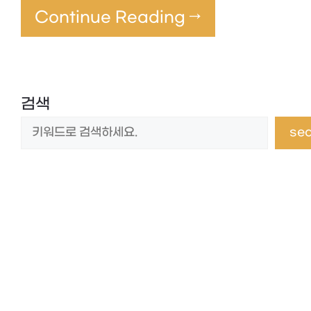
Continue Reading →
검색
se