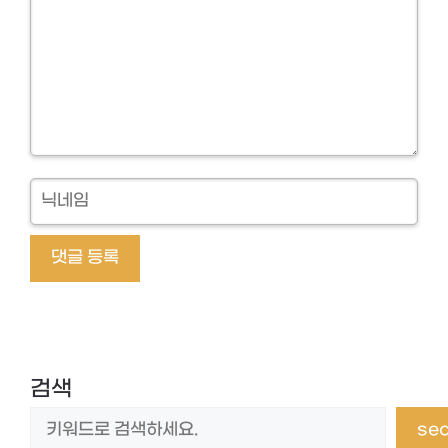
닉
네
임
검색
se