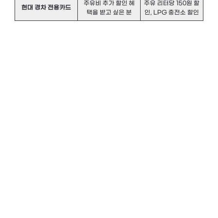
주유비 추가 할인 혜
주유 리터당 150원 할
현대 경차 전용카드
택을 받고 싶은 분
인, LPG 충전소 할인