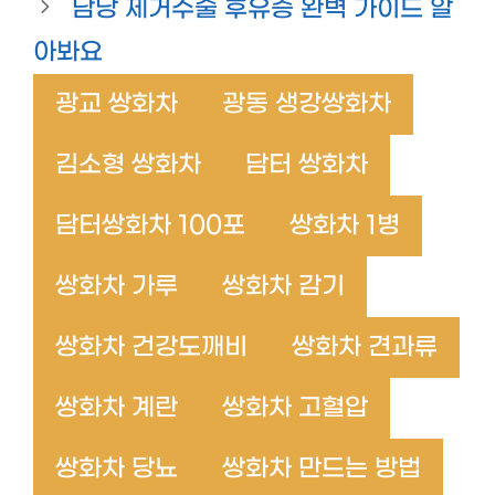
담낭 제거수술 후유증 완벽 가이드 알
아봐요
광교 쌍화차
광동 생강쌍화차
김소형 쌍화차
담터 쌍화차
담터쌍화차 100포
쌍화차 1병
쌍화차 가루
쌍화차 감기
쌍화차 건강도깨비
쌍화차 견과류
쌍화차 계란
쌍화차 고혈압
쌍화차 당뇨
쌍화차 만드는 방법