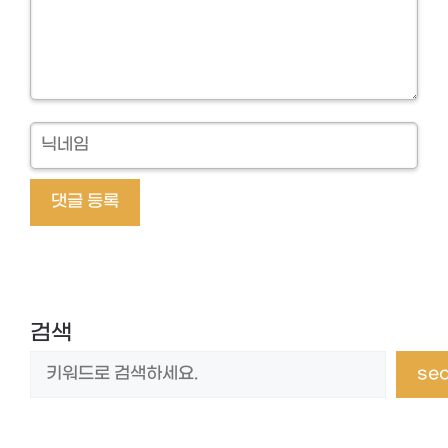
닉
네
임
검색
se