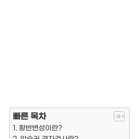
빠른 목차
황반변성이란?
암슬러 격자검사란?