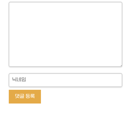
Comment
닉
네
임