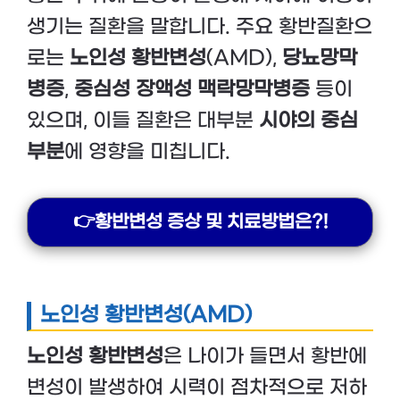
생기는 질환을 말합니다. 주요 황반질환으
로는
노인성 황반변성
(AMD),
당뇨망막
병증
,
중심성 장액성 맥락망막병증
등이
있으며, 이들 질환은 대부분
시야의 중심
부분
에 영향을 미칩니다.
👉황반변성 증상 및 치료방법은?!
노인성 황반변성(AMD)
노인성 황반변성
은 나이가 들면서 황반에
변성이 발생하여 시력이 점차적으로 저하